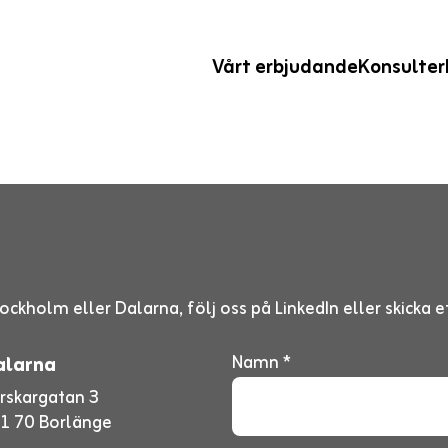
Vårt erbjudande
Konsulter
ockholm eller Dalarna, följ oss på LinkedIn eller skicka
Namn *
alarna
rskargatan 3
1 70 Borlänge