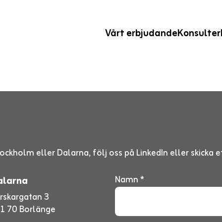
Vårt erbjudande
Konsulter
ockholm eller Dalarna, följ oss på LinkedIn eller skicka
Namn *
alarna
rskargatan 3
1 70 Borlänge