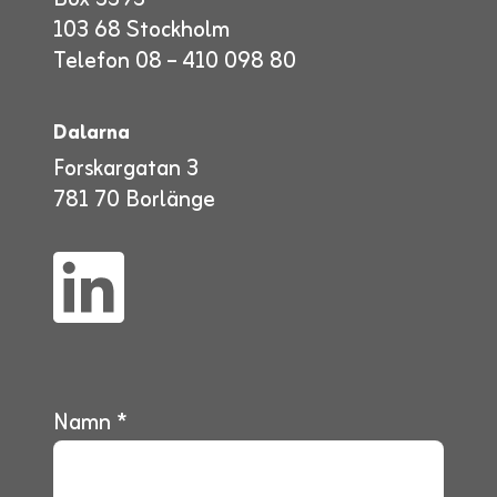
103 68 Stockholm
Telefon 08 – 410 098 80
English
Dalarna
Forskargatan 3
781 70 Borlänge
Namn *