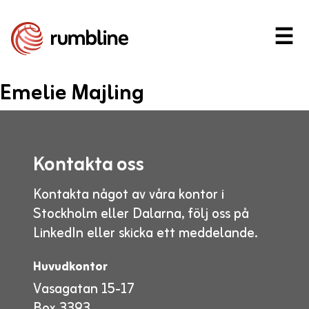
☰
Emelie Majling
Vårt erbjudande
Kontakta oss
Konsulter
Kontakta något av våra kontor i
Stockholm eller Dalarna, följ oss på
Företaget
LinkedIn eller skicka ett meddelande.
Huvudkontor
Vasagatan 15-17
Kontakta oss
Box 3393